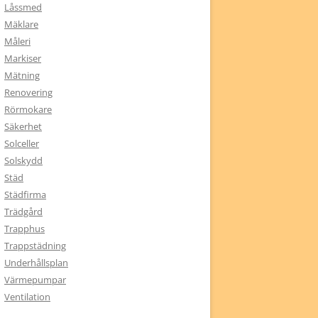
Låssmed
Mäklare
Måleri
Markiser
Mätning
Renovering
Rörmokare
Säkerhet
Solceller
Solskydd
Städ
Städfirma
Trädgård
Trapphus
Trappstädning
Underhållsplan
Värmepumpar
Ventilation