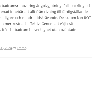
n badrumsrenovering är golvgjutning, fallspackling och
enad innebär att allt från rivning till färdigställande
ir smidigare och mindre tidskrävande. Dessutom kan ROT-
gen mer kostnadseffektiv. Genom att välja rätt
 fräscht badrum bli verklighet utan oväntade
uli, 2024
av
Emma
.