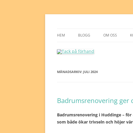
Tack på förhand
HEM
BLOGG
OM OSS
K
MÅNADSARKIV:
JULI 2024
Badrumsrenovering ger d
Badrumsrenovering i Huddinge – för d
som både ökar trivseln och höjer vär