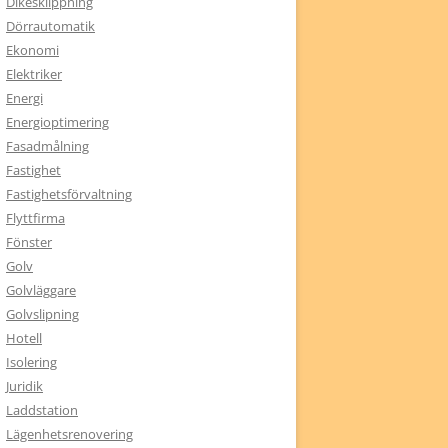
Dikesklippning
Dörrautomatik
Ekonomi
Elektriker
Energi
Energioptimering
Fasadmålning
Fastighet
Fastighetsförvaltning
Flyttfirma
Fönster
Golv
Golvläggare
Golvslipning
Hotell
Isolering
Juridik
Laddstation
Lägenhetsrenovering