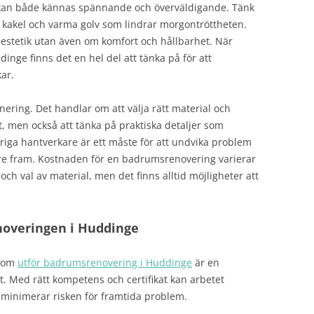
g kan både kännas spännande och överväldigande. Tänk
at kakel och varma golv som lindrar morgontröttheten.
estetik utan även om komfort och hållbarhet. När
nge finns det en hel del att tänka på för att
ar.
ering. Det handlar om att välja rätt material och
 men också att tänka på praktiska detaljer som
iga hantverkare är ett måste för att undvika problem
re fram. Kostnaden för en badrumsrenovering varierar
h val av material, men det finns alltid möjligheter att
noveringen i Huddinge
 som
utför badrumsrenovering i Huddinge
är en
et. Med rätt kompetens och certifikat kan arbetet
t minimerar risken för framtida problem.