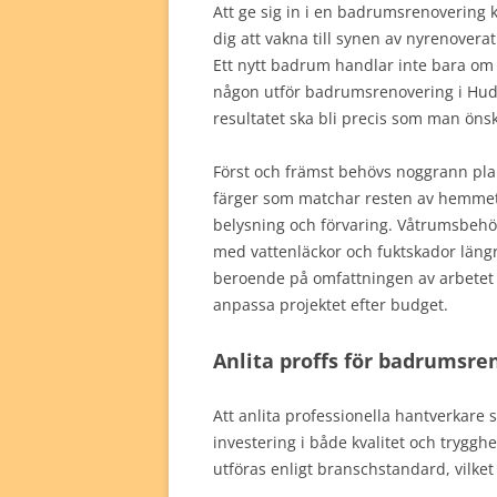
Att ge sig in i en badrumsrenoverin
dig att vakna till synen av nyrenover
Ett nytt badrum handlar inte bara om 
någon utför badrumsrenovering i Huddi
resultatet ska bli precis som man önsk
Först och främst behövs noggrann plan
färger som matchar resten av hemmet,
belysning och förvaring. Våtrumsbehör
med vattenläckor och fuktskador läng
beroende på omfattningen av arbetet oc
anpassa projektet efter budget.
Anlita proffs för badrumsre
Att anlita professionella hantverkare
investering i både kvalitet och tryggh
utföras enligt branschstandard, vilke