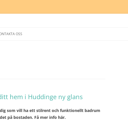
Hoppa
till
ONTAKTA OSS
innehåll
itt hem i Huddinge ny glans
ig som vill ha ett stilrent och funktionellt badrum
det på bostaden. Få mer info här.