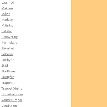
Låssmed
Mäklare
Måleri
Markiser
Mätning
Pallställ
Renovering
Rörmokare
Säkerhet
Solceller
Solskydd
Städ
Städfirma
Trädgård
Trapphus
Trappstädning
Underhållsplan
Värmepumpar
Ventilation