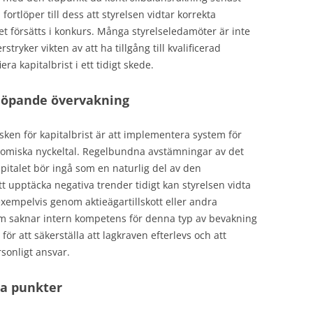
ortlöper till dess att styrelsen vidtar korrekta
get försätts i konkurs. Många styrelseledamöter är inte
tryker vikten av att ha tillgång till kvalificerad
a kapitalbrist i ett tidigt skede.
löpande övervakning
isken för kapitalbrist är att implementera system för
nomiska nyckeltal. Regelbundna avstämningar av det
kapitalet bör ingå som en naturlig del av den
upptäcka negativa trender tidigt kan styrelsen vidta
exempelvis genom aktieägartillskott eller andra
om saknar intern kompetens för denna typ av bevakning
för att säkerställa att lagkraven efterlevs och att
sonligt ansvar.
la punkter