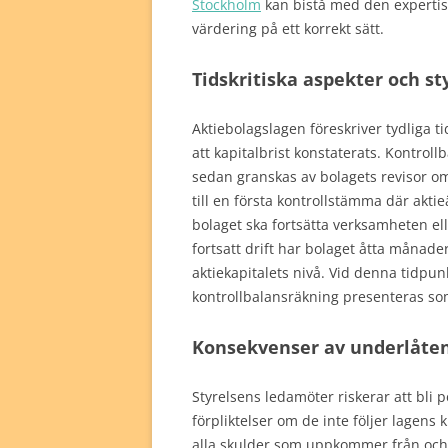
Stockholm
kan bistå med den expertis
värdering på ett korrekt sätt.
Tidskritiska aspekter och st
Aktiebolagslagen föreskriver tydliga ti
att kapitalbrist konstaterats. Kontro
sedan granskas av bolagets revisor om 
till en första kontrollstämma där akt
bolaget ska fortsätta verksamheten el
fortsatt drift har bolaget åtta månader 
aktiekapitalets nivå. Vid denna tidpu
kontrollbalansräkning presenteras som v
Konsekvenser av underlåten
Styrelsens ledamöter riskerar att bli p
förpliktelser om de inte följer lagens
alla skulder som uppkommer från och