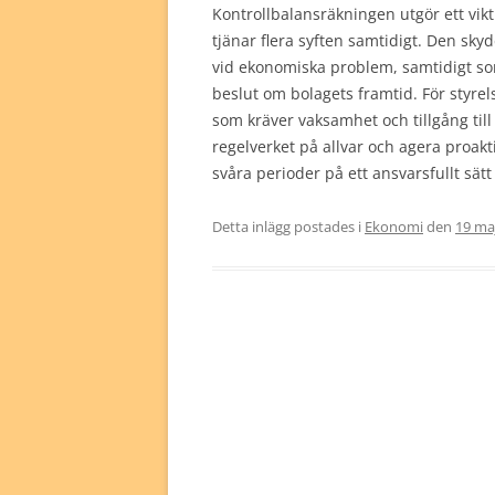
Kontrollbalansräkningen utgör ett vik
tjänar flera syften samtidigt. Den sk
vid ekonomiska problem, samtidigt so
beslut om bolagets framtid. För styre
som kräver vaksamhet och tillgång til
regelverket på allvar och agera proak
svåra perioder på ett ansvarsfullt sät
Detta inlägg postades i
Ekonomi
den
19 ma