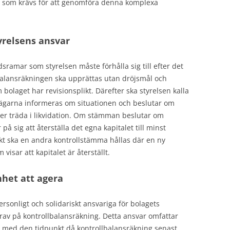
 som krävs för att genomföra denna komplexa
yrelsens ansvar
dsramar som styrelsen måste förhålla sig till efter det
llbalansräkningen ska upprättas utan dröjsmål och
bolaget har revisionsplikt. Därefter ska styrelsen kalla
ieägarna informeras om situationen och beslutar om
ler träda i likvidation. Om stämman beslutar om
på sig att återställa det egna kapitalet till minst
nkt ska en andra kontrollstämma hållas där en ny
isar att kapitalet är återställt.
het att agera
ersonligt och solidariskt ansvariga för bolagets
 krav på kontrollbalansräkning. Detta ansvar omfattar
 med den tidpunkt då kontrollbalansräkning senast