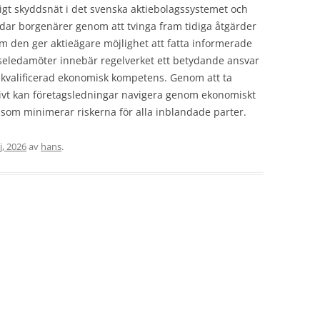
tigt skyddsnät i det svenska aktiebolagssystemet och
yddar borgenärer genom att tvinga fram tidiga åtgärder
m den ger aktieägare möjlighet att fatta informerade
lseledamöter innebär regelverket ett betydande ansvar
l kvalificerad ekonomisk kompetens. Genom att ta
tivt kan företagsledningar navigera genom ekonomiskt
t som minimerar riskerna för alla inblandade parter.
j, 2026
av
hans
.