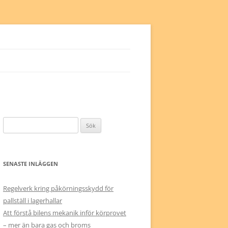
Sök
efter:
SENASTE INLÄGGEN
Regelverk kring påkörningsskydd för
pallställ i lagerhallar
Att förstå bilens mekanik inför körprovet
– mer än bara gas och broms