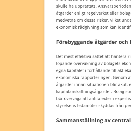
skulle ha upprättats. Ansvarsperioden f
åtgärder enligt regelverket eller bola
medvetna om dessa risker, vilket unders
ekonomisk rådgivning som kan identifier
Förebyggande åtgärder och 
Det mest effektiva sättet att hantera r
löpande övervakning av bolagets eko
egna kapitalet i förhållande till aktie
ekonomiska rapporteringen. Genom att 
åtgärder innan situationen blir akut, 
kapitalanskaffningsåtgärder. Bolag s
bör överväga att anlita extern expertis 
styrelsens ledamöter skyddas från per
Sammanställning av centra