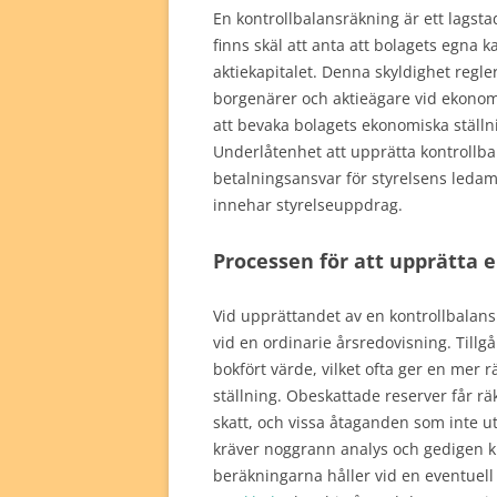
En kontrollbalansräkning är ett lagst
finns skäl att anta att bolagets egna k
aktiekapitalet. Denna skyldighet regler
borgenärer och aktieägare vid ekonomi
att bevaka bolagets ekonomiska ställ
Underlåtenhet att upprätta kontrollbala
betalningsansvar för styrelsens ledamö
innehar styrelseuppdrag.
Processen för att upprätta 
Vid upprättandet av en kontrollbalans
vid en ordinarie årsredovisning. Tillgån
bokfört värde, vilket ofta ger en mer 
ställning. Obeskattade reserver får r
skatt, och vissa åtaganden som inte u
kräver noggrann analys och gedigen ku
beräkningarna håller vid en eventuel