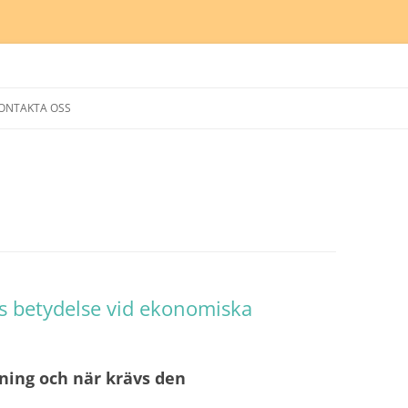
Hoppa
till
ONTAKTA OSS
innehåll
s betydelse vid ekonomiska
ning och när krävs den