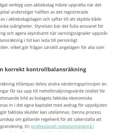
adgat verktyg som aktiebolag måste upprätta när det
apital understiger hälften av det registrerade
as i aktiebolagslagen och syftar till att skydda både
ska svårigheter. Styrelsen bär det fulla ansvaret för
ning och agera skyndsamt när varningssignaler uppstår.
nsräkning i tid kan leda till personligt
ter, vilket gör frågan särskilt angelägen för alla som
en korrekt kontrollbalansräkning
räkning tillämpas delvis andra värderingsprinciper än
gar får tas upp till nettoförsäljningsvärde istället för
rättvisande bild av bolagets faktiska ekonomiska
äknas in i det egna kapitalet med avdrag för uppskjuten
tgör faktiska skulder kan utelämnas. Denna process
nskap om gällande regelverk för att säkerställa att
l granskning. En
professionell redovisningsbyrå i