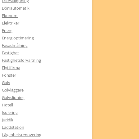
Dikesklippning
Dörrautomatik
Ekonomi
Elektriker
Energi
Energioptimering
Fasadmålning
Fastighet
Fastighetsförvaltning
Flyttfirma
Fönster
Golv
Golvläggare
Golvslipning
Hotell
Isolering
Juridik
Laddstation
Lägenhetsrenovering