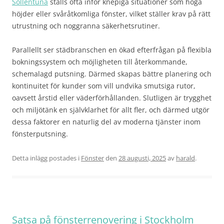
Sollentuna
ställs ofta inför knepiga situationer som höga
höjder eller svåråtkomliga fönster, vilket ställer krav på rätt
utrustning och noggranna säkerhetsrutiner.
Parallellt ser städbranschen en ökad efterfrågan på flexibla
bokningssystem och möjligheten till återkommande,
schemalagd putsning. Därmed skapas bättre planering och
kontinuitet för kunder som vill undvika smutsiga rutor,
oavsett årstid eller väderförhållanden. Slutligen är trygghet
och miljötänk en självklarhet för allt fler, och därmed utgör
dessa faktorer en naturlig del av moderna tjänster inom
fönsterputsning.
Detta inlägg postades i
Fönster
den
28 augusti, 2025
av
harald
.
Satsa på fönsterrenovering i Stockholm