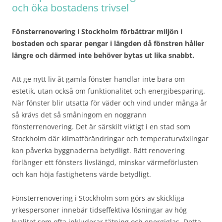
och öka bostadens trivsel
Fönsterrenovering i Stockholm förbättrar miljön i
bostaden och sparar pengar i längden då fönstren håller
längre och därmed inte behöver bytas ut lika snabbt.
Att ge nytt liv åt gamla fönster handlar inte bara om
estetik, utan också om funktionalitet och energibesparing.
När fönster blir utsatta för väder och vind under många år
så krävs det så småningom en noggrann
fönsterrenovering. Det är särskilt viktigt i en stad som
Stockholm där klimatförändringar och temperaturväxlingar
kan påverka byggnaderna betydligt. Rätt renovering
förlänger ett fönsters livslängd, minskar värmeförlusten
och kan höja fastighetens värde betydligt.
Fönsterrenovering i Stockholm som görs av skickliga
yrkespersoner innebär tidseffektiva lösningar av hög
kvalitet som ofta inkluderar tätning och energiglas. Detta