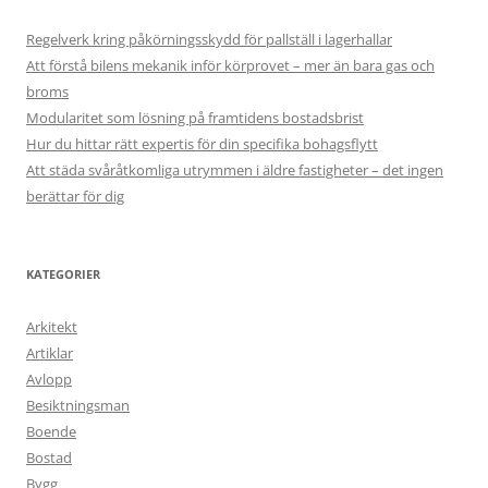
Regelverk kring påkörningsskydd för pallställ i lagerhallar
Att förstå bilens mekanik inför körprovet – mer än bara gas och
broms
Modularitet som lösning på framtidens bostadsbrist
Hur du hittar rätt expertis för din specifika bohagsflytt
Att städa svåråtkomliga utrymmen i äldre fastigheter – det ingen
berättar för dig
KATEGORIER
Arkitekt
Artiklar
Avlopp
Besiktningsman
Boende
Bostad
Bygg