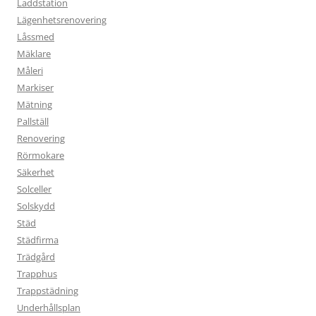
Laddstation
Lägenhetsrenovering
Låssmed
Mäklare
Måleri
Markiser
Mätning
Pallställ
Renovering
Rörmokare
Säkerhet
Solceller
Solskydd
Städ
Städfirma
Trädgård
Trapphus
Trappstädning
Underhållsplan