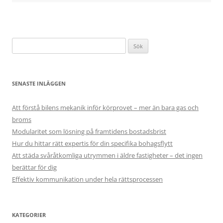
Sök
efter:
SENASTE INLÄGGEN
Att förstå bilens mekanik inför körprovet – mer än bara gas och
broms
Modularitet som lösning på framtidens bostadsbrist
Hur du hittar rätt expertis för din specifika bohagsflytt
Att städa svåråtkomliga utrymmen i äldre fastigheter – det ingen
berättar för dig
Effektiv kommunikation under hela rättsprocessen
KATEGORIER