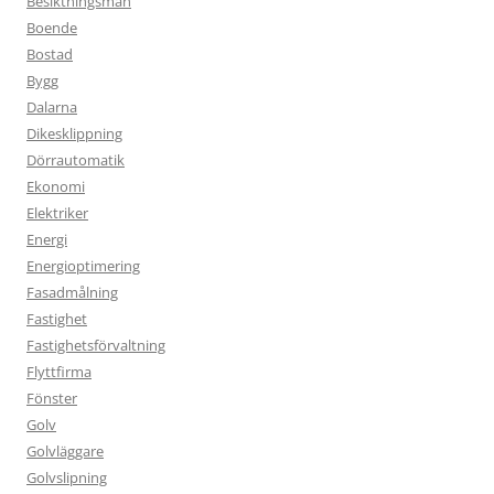
Besiktningsman
Boende
Bostad
Bygg
Dalarna
Dikesklippning
Dörrautomatik
Ekonomi
Elektriker
Energi
Energioptimering
Fasadmålning
Fastighet
Fastighetsförvaltning
Flyttfirma
Fönster
Golv
Golvläggare
Golvslipning