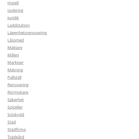
Hotell
Isolering
Juridik
Laddstation
Lägenhetsrenovering
Låssmed
Mäklare
Måleri
Markiser
Mätning
Pallställ
Renovering
Rörmokare
Säkerhet
Solceller
Solskydd
Städ
Städfirma
Trädgård