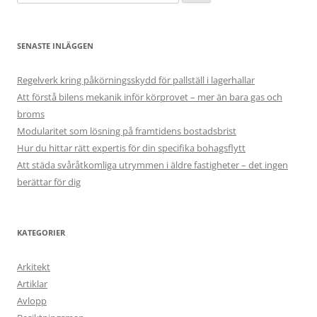
efter:
SENASTE INLÄGGEN
Regelverk kring påkörningsskydd för pallställ i lagerhallar
Att förstå bilens mekanik inför körprovet – mer än bara gas och
broms
Modularitet som lösning på framtidens bostadsbrist
Hur du hittar rätt expertis för din specifika bohagsflytt
Att städa svåråtkomliga utrymmen i äldre fastigheter – det ingen
berättar för dig
KATEGORIER
Arkitekt
Artiklar
Avlopp