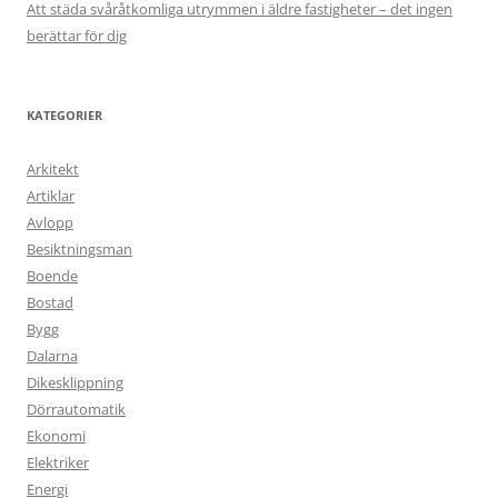
Att städa svåråtkomliga utrymmen i äldre fastigheter – det ingen
berättar för dig
KATEGORIER
Arkitekt
Artiklar
Avlopp
Besiktningsman
Boende
Bostad
Bygg
Dalarna
Dikesklippning
Dörrautomatik
Ekonomi
Elektriker
Energi