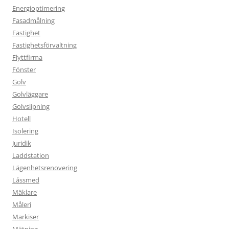
Energioptimering
Fasadmålning
Fastighet
Fastighetsförvaltning
Flyttfirma
Fönster
Golv
Golvläggare
Golvslipning
Hotell
Isolering
Juridik
Laddstation
Lägenhetsrenovering
Låssmed
Mäklare
Måleri
Markiser