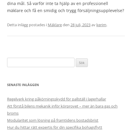
dina mål. Så varför inte ta hjälp av en professionell
mäklare och få en smidig och trygg försäljningsupplevelse?
Detta inlägg postades i
Mäklare
den
28 juli, 2023
av
kerim
.
Sök
efter:
SENASTE INLÄGGEN
Regelverk kring påkörningsskydd för pallställ i lagerhallar
Att förstå bilens mekanik inför körprovet – mer än bara gas och
broms
Modularitet som lösning på framtidens bostadsbrist
Hur du hittar rätt expertis för din specifika bohagsflytt