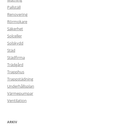
Mätning
Pallställ
Renovering
Rörmokare
Säkerhet
Solceller
Solskydd
Städ
Städfirma
Trädgård
Trapphus
Trappstädning
Underhållsplan
Värmepumpar
Ventilation
ARKIV