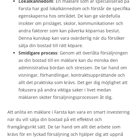
Lokalkännedom
: En mäklare som är specialiserad på
Farsta har god lokalkännedom och förstår de specifika
egenskaperna hos området. De kan ge värdefulla
insikter om prisläget, skolor, kommunikationer och
andra faktorer som kan påverka köparnas beslut.
Denna kunskap kan vara ovärderlig när du försöker
sälja din bostad till rätt köpare.
Smidigare process
: Genom att överlåta försäljningen
av din bostad till en mäklare kan du minska den
administrativa bördan och stressen. De tar hand om
visningar, förhandlingar, kontraktsupprättande och
allt det praktiska som krävs. Det ger dig möjlighet att
fokusera på andra viktiga saker i livet medan
mäklaren sköter försäljningsprocessen åt dig.
Att anlita en mäklare i Farsta kan vara en smart investering
när du vill sälja din bostad på ett effektivt och
framgångsrikt sätt. De tar hand om allt det arbete som
krävs för en lyckad försäljning och hjälper dig att uppnå