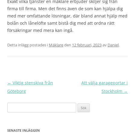
Exakt vilka tjänster en mäklare erbjuder skiljer sig från
firma till firma. Men det finns även de som kan hjälpa dig
med mer omfattande lösningar, där bland annat hjälp med
bolån och lånelöfte samt bistå dig med att ordna rätt
försäkringar med mera kan ingå.
Detta inlägg postades i
Mäklare
den
12 februari, 2023
av
Daniel
.
Inläggsnavigering
←
Viktig stenskiva från
Att välja garageportar i
Göteborg
Stockholm
→
Sök
efter:
SENASTE INLÄGGEN