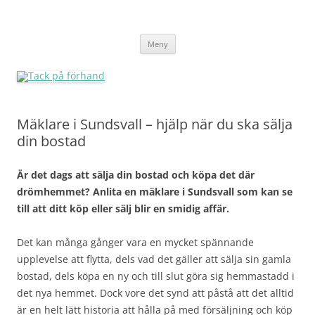
Tack på förhand
Hoppa
Meny
till
innehåll
Mäklare i Sundsvall – hjälp när du ska sälja
din bostad
Är det dags att sälja din bostad och köpa det där
drömhemmet? Anlita en mäklare i Sundsvall som kan se
till att ditt köp eller sälj blir en smidig affär.
Det kan många gånger vara en mycket spännande
upplevelse att flytta, dels vad det gäller att sälja sin gamla
bostad, dels köpa en ny och till slut göra sig hemmastadd i
det nya hemmet. Dock vore det synd att påstå att det alltid
är en helt lätt historia att hålla på med försäljning och köp