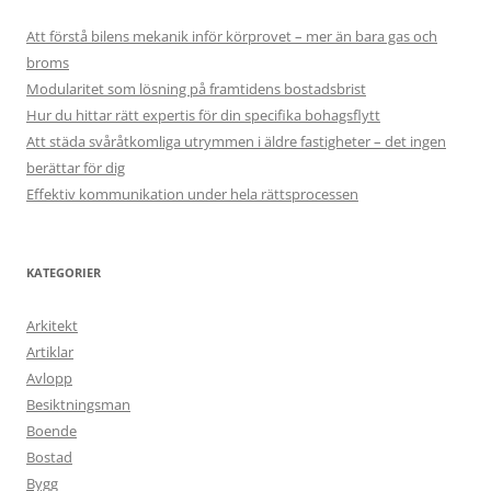
Att förstå bilens mekanik inför körprovet – mer än bara gas och
broms
Modularitet som lösning på framtidens bostadsbrist
Hur du hittar rätt expertis för din specifika bohagsflytt
Att städa svåråtkomliga utrymmen i äldre fastigheter – det ingen
berättar för dig
Effektiv kommunikation under hela rättsprocessen
KATEGORIER
Arkitekt
Artiklar
Avlopp
Besiktningsman
Boende
Bostad
Bygg