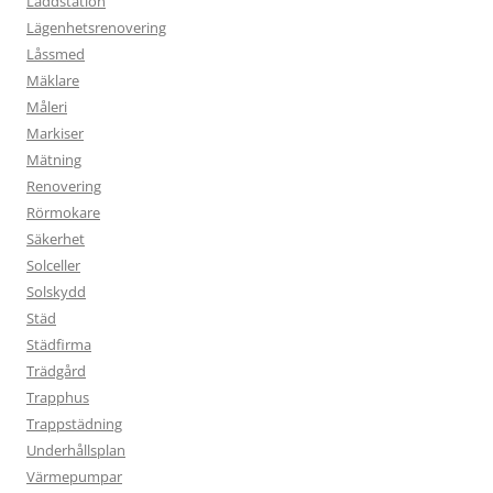
Laddstation
Lägenhetsrenovering
Låssmed
Mäklare
Måleri
Markiser
Mätning
Renovering
Rörmokare
Säkerhet
Solceller
Solskydd
Städ
Städfirma
Trädgård
Trapphus
Trappstädning
Underhållsplan
Värmepumpar