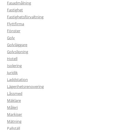
Fasadmålning
Fastighet
Fastighetsförvaltning
Flyttfirma
Fönster
Golv
Golvläggare
Golvslipning
Hotell
Isolering
Juridik
Laddstation
Lägenhetsrenovering
Låssmed
Mäklare
Måleri
Markiser
Mätning
Pallställ