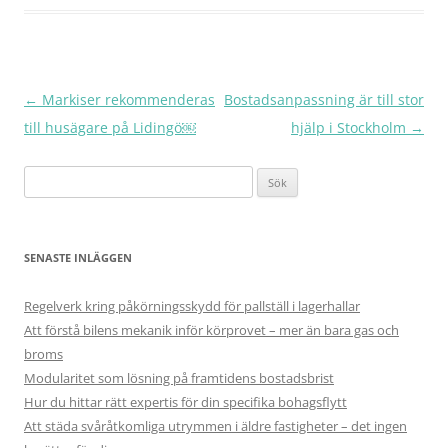
Inläggsnavigering
←
Markiser rekommenderas
Bostadsanpassning är till stor
till husägare på Lidingö￼
hjälp i Stockholm
→
Sök
efter:
SENASTE INLÄGGEN
Regelverk kring påkörningsskydd för pallställ i lagerhallar
Att förstå bilens mekanik inför körprovet – mer än bara gas och
broms
Modularitet som lösning på framtidens bostadsbrist
Hur du hittar rätt expertis för din specifika bohagsflytt
Att städa svåråtkomliga utrymmen i äldre fastigheter – det ingen