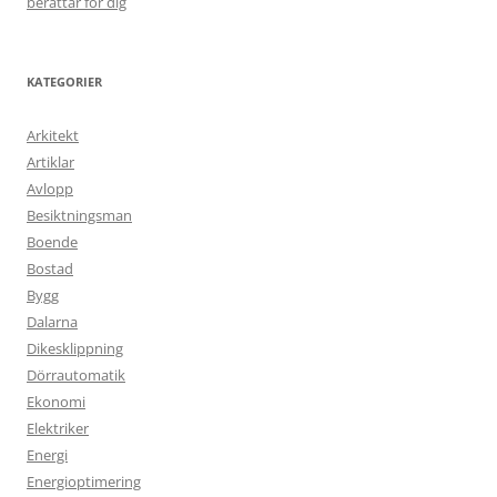
berättar för dig
KATEGORIER
Arkitekt
Artiklar
Avlopp
Besiktningsman
Boende
Bostad
Bygg
Dalarna
Dikesklippning
Dörrautomatik
Ekonomi
Elektriker
Energi
Energioptimering