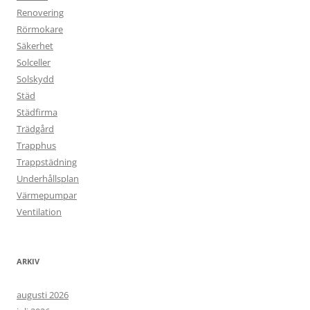
Renovering
Rörmokare
Säkerhet
Solceller
Solskydd
Städ
Städfirma
Trädgård
Trapphus
Trappstädning
Underhållsplan
Värmepumpar
Ventilation
ARKIV
augusti 2026