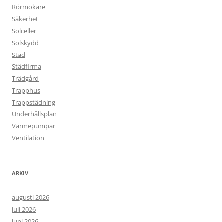
Rörmokare
Säkerhet
Solceller
Solskydd
Städ
Städfirma
Trädgård
Trapphus
Trappstädning
Underhållsplan
Värmepumpar
Ventilation
ARKIV
augusti 2026
juli 2026
juni 2026