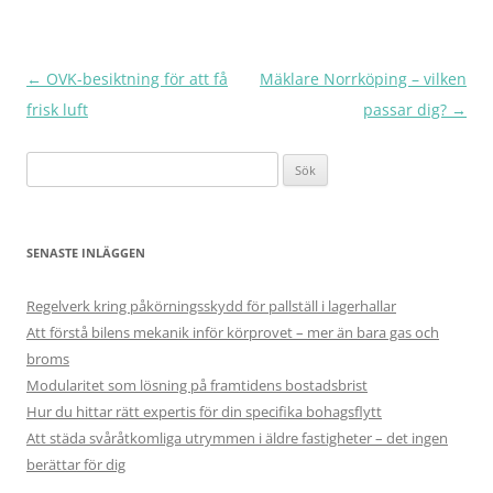
Inläggsnavigering
←
OVK-besiktning för att få
Mäklare Norrköping – vilken
frisk luft
passar dig?
→
Sök
efter:
SENASTE INLÄGGEN
Regelverk kring påkörningsskydd för pallställ i lagerhallar
Att förstå bilens mekanik inför körprovet – mer än bara gas och
broms
Modularitet som lösning på framtidens bostadsbrist
Hur du hittar rätt expertis för din specifika bohagsflytt
Att städa svåråtkomliga utrymmen i äldre fastigheter – det ingen
berättar för dig