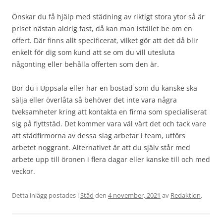
Önskar du få hjälp med städning av riktigt stora ytor så är
priset nästan aldrig fast, då kan man istället be om en
offert. Där finns allt specificerat, vilket gör att det då blir
enkelt för dig som kund att se om du vill utesluta
någonting eller behålla offerten som den är.
Bor du i Uppsala eller har en bostad som du kanske ska
sälja eller överlåta så behöver det inte vara några
tveksamheter kring att kontakta en firma som specialiserat
sig på flyttstäd. Det kommer vara väl värt det och tack vare
att städfirmorna av dessa slag arbetar i team, utförs
arbetet noggrant. Alternativet är att du själv står med
arbete upp till öronen i flera dagar eller kanske till och med
veckor.
Detta inlägg postades i
Städ
den
4 november, 2021
av
Redaktion
.